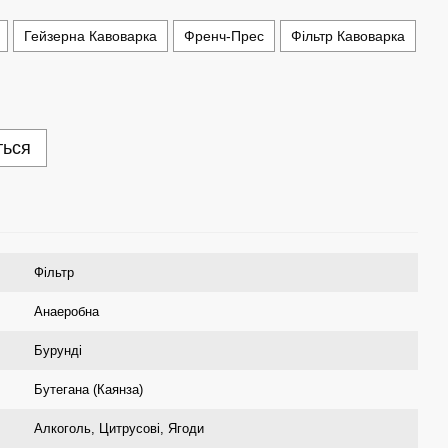
Гейзерна Кавоварка
Френч-Прес
Фільтр Кавоварка
ться
Фільтр
Анаеробна
Бурунді
Бутегана (Каянза)
Алкоголь, Цитрусові, Ягоди