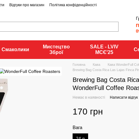
кти
Відгуки про магазин
Політика конфіденційності
Г
П
0
Мистецтво
SALE - LVIV
Смаколики
С
Зброї
MCЄʼ25
Головна
Кава
Кава WonderFull Co
Brewing Bag Costa Rica Las Lajas Finca Pi
Brewing Bag Costa Rica 
WonderFull Coffee Roas
Немає в наявності
Написати відгук
170 грн
Вага
24 g