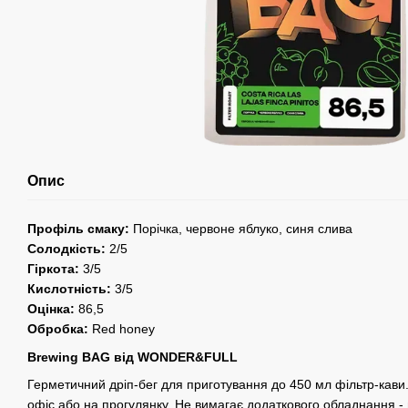
Опис
Профіль смаку:
Порічка, червоне яблуко, синя слива
Солодкість:
2/5
Гіркота:
3/5
Кислотність:
3/5
Оцінка:
86,5
Обробка:
Red honey
Brewing BAG від WONDER&FULL
Герметичний дріп-бег для приготування до 450 мл фільтр-кави.
офіс або на прогулянку. Не вимагає додаткового обладнання - 