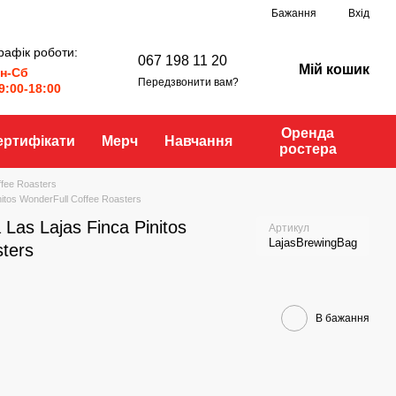
Бажання
Вхід
рафік роботи:
067 198 11 20
Мій кошик
н-Сб
Передзвонити вам?
9:00-18:00
Оренда
ертифікати
Мерч
Навчання
ростера
ffee Roasters
nitos WonderFull Coffee Roasters
Las Lajas Finca Pinitos
Артикул
LajasBrewingBag
ters
В бажання