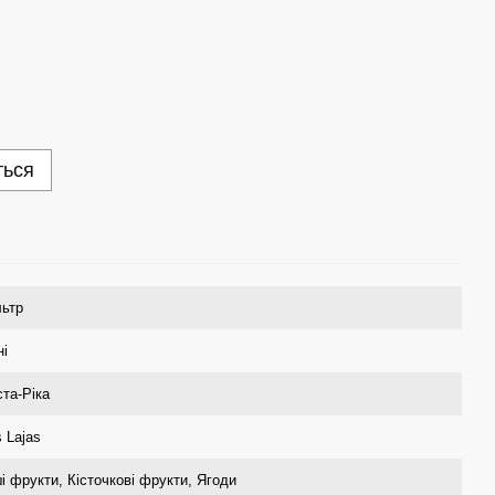
ться
льтр
ні
ста-Ріка
 Lajas
ші фрукти
,
Кісточкові фрукти
,
Ягоди