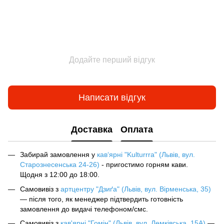
Додайте перший відгук
Написати відгук
Доставка
Оплата
Забирай замовлення у
кав‘ярні "Kulturrra" (Львів, вул.
Старознесенська 24-26)
- пригостимо горням кави.
Щодня з 12:00 до 18:00.
Самовивіз з
артцентру "Дзиґа" (Львів, вул. Вірменська, 35)
— після того, як менеджер підтвердить готовність
замовлення до видачі телефоном/смс.
Самовивіз з
кав'ярні "Гомін" (Львів, вул. Лемківська, 15А)
—