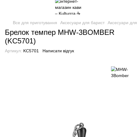
Все для приготування
Аксесуари для барист
Аксесуари дл
Брелок темпер MHW-3BOMBER
(KC5701)
Артикул:
KC5701
Написати відгук