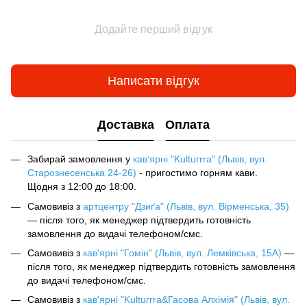
Додайте перший відгук
Написати відгук
Доставка
Оплата
Забирай замовлення у
кав‘ярні "Kulturrra" (Львів, вул.
Старознесенська 24-26)
- пригостимо горням кави.
Щодня з 12:00 до 18:00.
Самовивіз з
артцентру "Дзиґа" (Львів, вул. Вірменська, 35)
— після того, як менеджер підтвердить готовність
замовлення до видачі телефоном/смс.
Самовивіз з
кав'ярні "Гомін" (Львів, вул. Лемківська, 15А)
—
після того, як менеджер підтвердить готовність замовлення
до видачі телефоном/смс.
Самовивіз з
кав'ярні "Kulturrra&Гасова Алхімія" (Львів, вул.