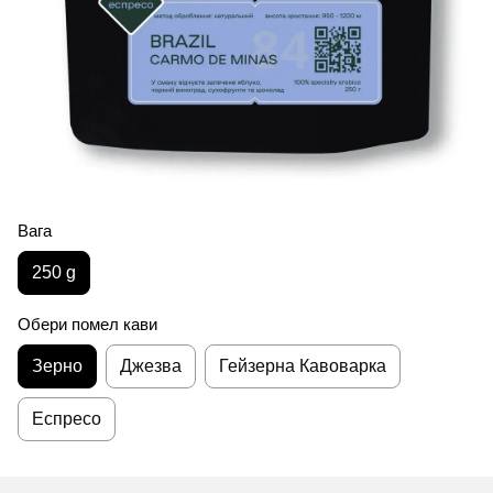
Вага
250 g
Обери помел кави
Зерно
Джезва
Гейзерна Кавоварка
Еспресо