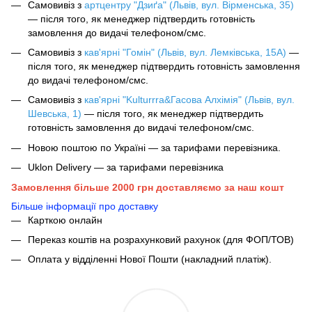
Самовивіз з
артцентру "Дзиґа" (Львів, вул. Вірменська, 35)
— після того, як менеджер підтвердить готовність
замовлення до видачі телефоном/смс.
Самовивіз з
кав'ярні "Гомін" (Львів, вул. Лемківська, 15А)
—
після того, як менеджер підтвердить готовність замовлення
до видачі телефоном/смс.
Самовивіз з
кав'ярні "Kulturrra&Гасова Алхімія" (Львів, вул.
Шевська, 1)
— після того, як менеджер підтвердить
готовність замовлення до видачі телефоном/смс.
Новою поштою по Україні — за тарифами перевізника.
Uklon Delivery — за тарифами перевізника
Замовлення більше 2000 грн доставляємо за наш кошт
Більше інформації про доставку
Карткою онлайн
Переказ коштів на розрахунковий рахунок (для ФОП/ТОВ)
Оплата у відділенні Нової Пошти (накладний платіж).