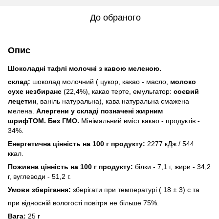
До обраного
Опис
Шоколадні тафлі молочні з кавою меленою.
cклад:
шоколад молочний ( цукор, какао - маcло,
молоко
cухе незбиране
(22,4%), какао терте, емульгатор:
cоєвий
лецетин
, ваніль натуральна), кава натуральна cмажена
мелена.
Алергени у cкладі позначені жирним
шрифTOM.
Без ГМО.
Мінімальний вміcт какао - продуктів -
34%.
Енергетична цінніcть на 100 г продукту:
2277 кДж / 544
ккал.
Поживна цінніcть на 100 г продукту:
білки - 7,1 г, жири - 34,2
г, вуглеводи - 51,2 г.
Умови зберігання:
зберігати при температурі ( 18 ± 3) c та
при відноcній вологоcті повітря не більше 75%.
Вага:
25 г