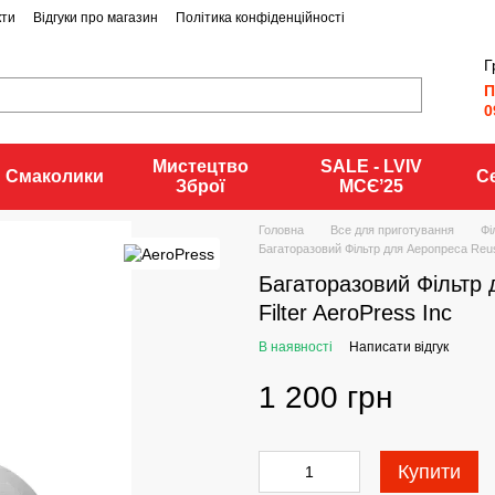
кти
Відгуки про магазин
Політика конфіденційності
Г
П
0
Мистецтво
SALE - LVIV
Смаколики
С
Зброї
MCЄʼ25
Головна
Все для приготування
Фі
Багаторазовий Фільтр для Аеропреса Reusa
Багаторазовий Фільтр 
Filter AeroPress Inc
В наявності
Написати відгук
1 200 грн
Купити