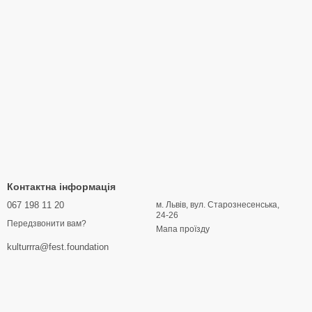
Контактна інформація
067 198 11 20
м. Львів, вул. Старознесенська,
24-26
Передзвонити вам?
Мапа проїзду
kulturrra@fest.foundation