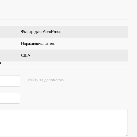
Фільтр для AeroPress
Нержавіюча сталь
США
р
Увійти за допомогою