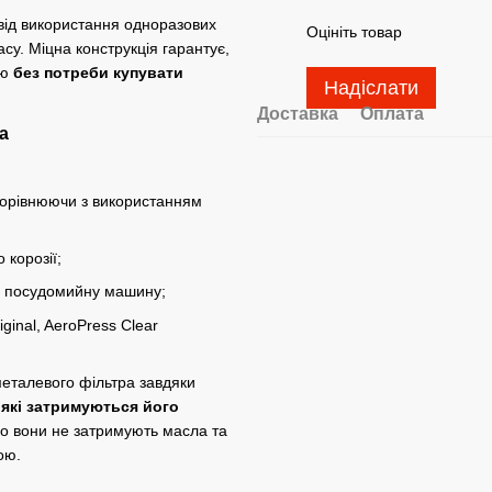
 від використання одноразових
Оцініть товар
су. Міцна конструкція гарантує,
ою
без потреби купувати
Надіслати
Доставка
Оплата
а
 порівнюючи з використанням
 корозії;
 у посудомийну машину;
ginal
,
AeroPress Clear
металевого фільтра завдяки
 які затримуються його
що вони не затримують масла та
ою.