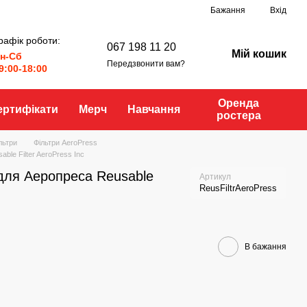
Бажання
Вхід
рафік роботи:
067 198 11 20
Мій кошик
н-Сб
Передзвонити вам?
9:00-18:00
Оренда
ертифікати
Мерч
Навчання
ростера
льтри
Фільтри AeroPress
ble Filter AeroPress Inc
для Аеропреса Reusable
Артикул
ReusFiltrAeroPress
В бажання