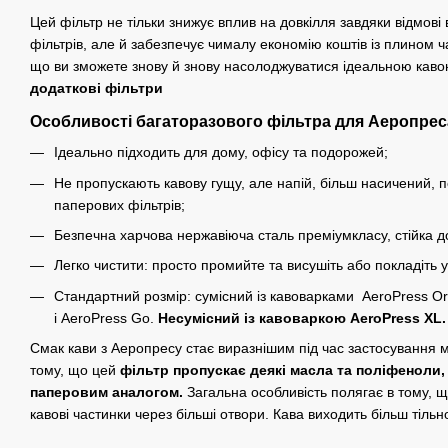
Цей фільтр не тільки знижує вплив на довкілля завдяки відмові
фільтрів, але й забезпечує чималу економію коштів із плином ча
що ви зможете знову й знову насолоджуватися ідеальною кав
додаткові фільтри
Особливості багаторазового фільтра для Аеропрес
Ідеально підходить для дому, офісу та подорожей;
Не пропускають кавову гущу, але напій, більш насичений,
паперових фільтрів;
Безпечна харчова нержавіюча сталь преміумкласу, стійка до
Легко чистити: просто промийте та висушіть або покладіть
Стандартний розмір: сумісний із кавоварками
AeroPress Ori
і
AeroPress Go
.
Несумісний із кавоваркою AeroPress XL.
Смак кави з Аеропресу стає виразнішим під час застосування 
тому, що цей
фільтр пропускає деякі масла та поліфеноли,
паперовим аналогом.
Загальна особливість полягає в тому, 
кавові частинки через більші отвори. Кава виходить більш тільн