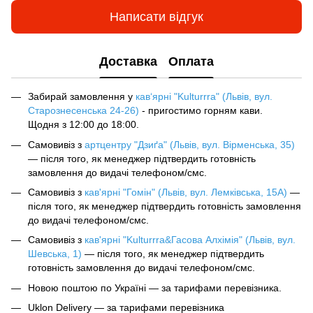
Написати відгук
Доставка
Оплата
Забирай замовлення у
кав‘ярні "Kulturrra" (Львів, вул.
Старознесенська 24-26)
- пригостимо горням кави.
Щодня з 12:00 до 18:00.
Самовивіз з
артцентру "Дзиґа" (Львів, вул. Вірменська, 35)
— після того, як менеджер підтвердить готовність
замовлення до видачі телефоном/смс.
Самовивіз з
кав'ярні "Гомін" (Львів, вул. Лемківська, 15А)
—
після того, як менеджер підтвердить готовність замовлення
до видачі телефоном/смс.
Самовивіз з
кав'ярні "Kulturrra&Гасова Алхімія" (Львів, вул.
Шевська, 1)
— після того, як менеджер підтвердить
готовність замовлення до видачі телефоном/смс.
Новою поштою по Україні — за тарифами перевізника.
Uklon Delivery — за тарифами перевізника