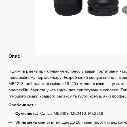
Опис
Підніміть рівень приготування еспресо у вашій портативній каво
професійному портафільтру! Розроблений спеціально для мо
ME2218, цей адаптер вміщає 18–20 г меленої кави — це саме 
професійні бариста у кав’ярнях для приготування еспресо. Так
глибшого смаку, кращого балансу та густої крема, як із профе
Особливості:
Сумісність:
iCafilas ME2409, ME2410, ME2218
Збільшена ємність:
вміщає до 20 г кави (проти стандартни