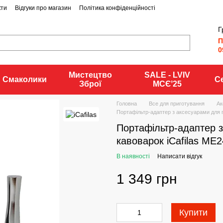
кти
Відгуки про магазин
Політика конфіденційності
Г
П
0
Мистецтво
SALE - LVIV
Смаколики
С
Зброї
MCЄʼ25
Головна
Все для приготування
Ак
Портафільтр-адаптер з аксесуарами для п
Портафільтр-адаптер 
кавоварок iCafilas ME
В наявності
Написати відгук
1 349 грн
Купити