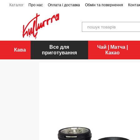
Перейти до основного контенту
Каталог
Про нас
Оплата і доставка
Обмін та повернення
Конта
Все для
Чай | Матча |
Кава
приготування
Какао