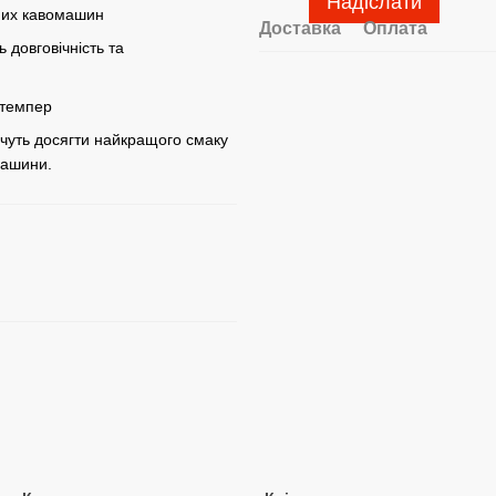
Надіслати
них кавомашин
Доставка
Оплата
 довговічність та
 темпер
хочуть досягти найкращого смаку
машини.