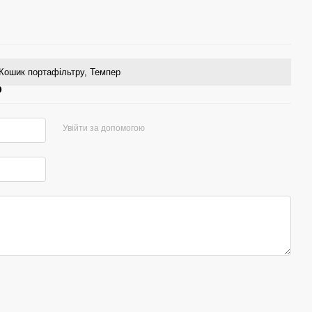
Кошик портафільтру, Темпер
р
Увійти за допомогою