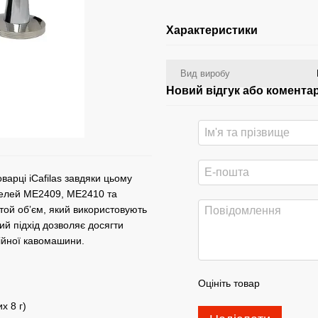
Характеристики
Вид виробу
Новий відгук або комента
варці iCafilas завдяки цьому
делей ME2409, ME2410 та
той обʼєм, який використовують
ий підхід дозволяє досягти
сійної кавомашини.
Оцініть товар
х 8 г)