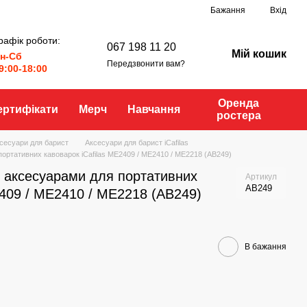
Бажання
Вхід
рафік роботи:
067 198 11 20
Мій кошик
н-Сб
Передзвонити вам?
9:00-18:00
Оренда
ертифікати
Мерч
Навчання
ростера
сесуари для барист
Аксесуари для барист iCafilas
ортативних кавоварок iCafilas ME2409 / ME2410 / ME2218 (AB249)
з аксесуарами для портативних
Артикул
AB249
2409 / ME2410 / ME2218 (AB249)
В бажання