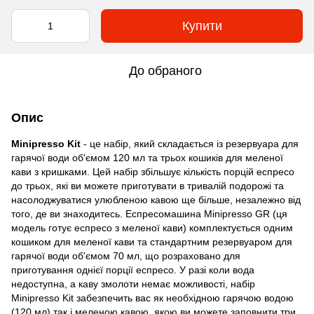
Купити
До обраного
Опис
Minipresso Kit
- це набір, який складається із резервуара для
гарячої води об'ємом 120 мл та трьох кошиків для меленої
кави з кришками. Цей набір збільшує кількість порцій еспресо
до трьох, які ви можете приготувати в тривалій подорожі та
насолоджуватися улюбленою кавою ще більше, незалежно від
того, де ви знаходитесь. Еспресомашина Minipresso GR (ця
модель готує еспресо з меленої кави) комплектується одним
кошиком для меленої кави та стандартним резервуаром для
гарячої води об'ємом 70 мл, що розраховано для
приготування однієї порції еспресо. У разі коли вода
недоступна, а каву змолоти немає можливості, набір
Minipresso Kit забезпечить вас як необхідною гарячою водою
(120 мл) так і меленою кавою, якою ви можете заповнити три