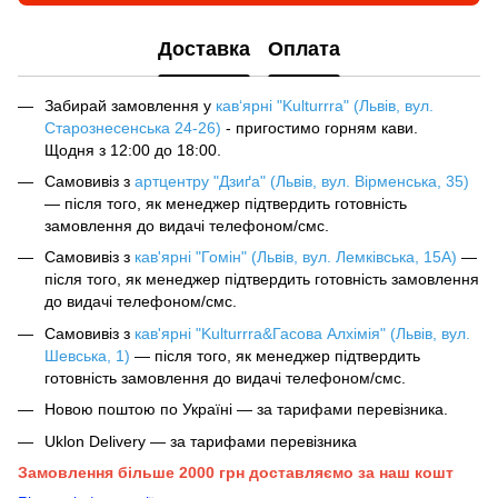
Доставка
Оплата
Забирай замовлення у
кав‘ярні "Kulturrra" (Львів, вул.
Старознесенська 24-26)
- пригостимо горням кави.
Щодня з 12:00 до 18:00.
Самовивіз з
артцентру "Дзиґа" (Львів, вул. Вірменська, 35)
— після того, як менеджер підтвердить готовність
замовлення до видачі телефоном/смс.
Самовивіз з
кав'ярні "Гомін" (Львів, вул. Лемківська, 15А)
—
після того, як менеджер підтвердить готовність замовлення
до видачі телефоном/смс.
Самовивіз з
кав'ярні "Kulturrra&Гасова Алхімія" (Львів, вул.
Шевська, 1)
— після того, як менеджер підтвердить
готовність замовлення до видачі телефоном/смс.
Новою поштою по Україні — за тарифами перевізника.
Uklon Delivery — за тарифами перевізника
Замовлення більше 2000 грн доставляємо за наш кошт