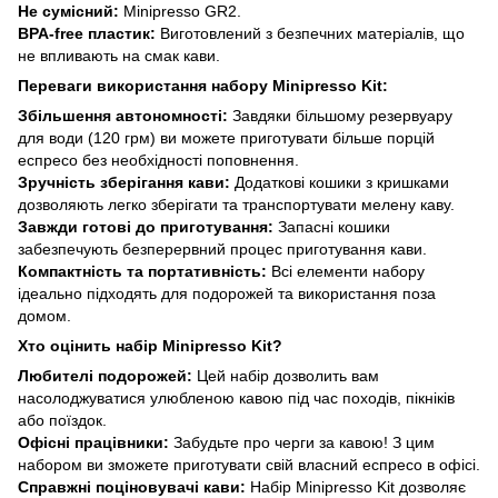
Не сумісний:
Minipresso GR2.
BPA-free пластик:
Виготовлений з безпечних матеріалів, що
не впливають на смак кави.
Переваги використання набору Minipresso Kit:
Збільшення автономності:
Завдяки більшому резервуару
для води (120 грм) ви можете приготувати більше порцій
еспресо без необхідності поповнення.
Зручність зберігання кави:
Додаткові кошики з кришками
дозволяють легко зберігати та транспортувати мелену каву.
Завжди готові до приготування:
Запасні кошики
забезпечують безперервний процес приготування кави.
Компактність та портативність:
Всі елементи набору
ідеально підходять для подорожей та використання поза
домом.
Хто оцінить набір Minipresso Kit?
Любителі подорожей:
Цей набір дозволить вам
насолоджуватися улюбленою кавою під час походів, пікніків
або поїздок.
Офісні працівники:
Забудьте про черги за кавою! З цим
набором ви зможете приготувати свій власний еспресо в офісі.
Справжні поціновувачі кави:
Набір Minipresso Kit дозволяє