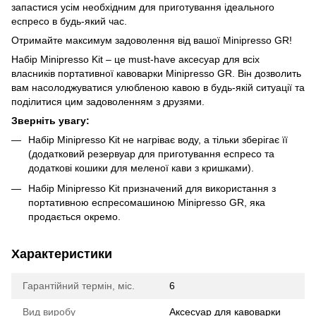
запастися усім необхідним для приготування ідеального
еспресо в будь-який час.
Отримайте максимум задоволення від вашої Minipresso GR!
Набір Minipresso Kit – це must-have аксесуар для всіх
власників портативної кавоварки Minipresso GR. Він дозволить
вам насолоджуватися улюбленою кавою в будь-якій ситуації та
поділитися цим задоволенням з друзями.
Зверніть увагу:
Набір Minipresso Kit не нагріває воду, а тільки зберігає її
(додатковий резервуар для приготування еспресо та
додаткові кошики для меленої кави з кришками).
Набір Minipresso Kit призначений для використання з
портативною еспресомашиною Minipresso GR, яка
продається окремо.
Характеристики
Гарантійний термін, міс.
6
Вид виробу
Аксесуар для кавоварки