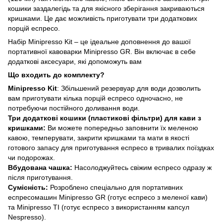
кошики заздалегідь та для якісного зберігання закриваються
кришками. Це дає можливість приготувати три додаткових
порцій еспресо.
Набір Minipresso Kit – це ідеальне доповнення до вашої
портативної кавоварки Minipresso GR. Він включає в себе
додаткові аксесуари, які допоможуть вам
Що входить до комплекту?
Minipresso Kit
: Збільшений резервуар для води дозволить
вам приготувати кілька порцій еспресо одночасно, не
потребуючи постійного доливання води.
Три додаткові кошики (пластикові фільтри) для кави з
кришками:
Ви можете попередньо заповнити їх меленою
кавою, темперувати, закрити кришками та мати в якості
готового запасу для приготування еспресо в тривалих поїздках
чи подорожах.
Вбудована чашка:
Насолоджуйтесь свіжим еспресо одразу ж
після приготування.
Сумісність:
Розроблено спеціально для портативних
еспресомашин Minipresso GR (готує еспресо з меленої кави)
та Minipresso ТІ (готує еспресо з використанням капсул
Nespresso).