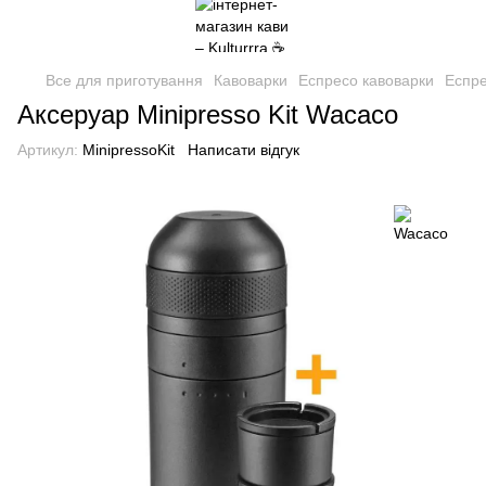
Все для приготування
Кавоварки
Еспресо кавоварки
Еспре
Аксеруар Minipresso Kit Wacaco
Артикул:
MinipressoKit
Написати відгук