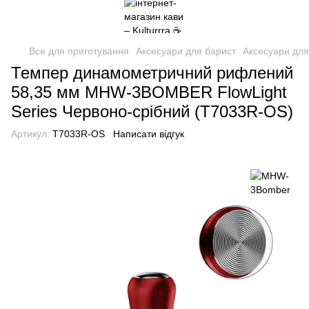
Все для приготування
Аксесуари для барист
Аксесуари дл
Темпер динамометричний рифлений
58,35 мм MHW-3BOMBER FlowLight
Series Червоно-срібний (T7033R-OS)
Артикул:
T7033R-OS
Написати відгук