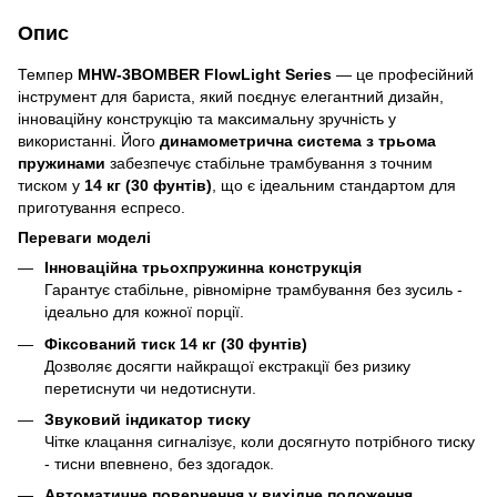
Опис
Темпер
MHW-3BOMBER FlowLight Series
— це професійний
інструмент для бариста, який поєднує елегантний дизайн,
інноваційну конструкцію та максимальну зручність у
використанні. Його
динамометрична система з трьома
пружинами
забезпечує стабільне трамбування з точним
тиском у
14 кг
(30 фунтів)
, що є ідеальним стандартом для
приготування еспресо.
Переваги моделі
Інноваційна трьохпружинна конструкція
Гарантує стабільне, рівномірне трамбування без зусиль -
ідеально для кожної порції.
Фіксований тиск 14 кг (30 фунтів)
Дозволяє досягти найкращої екстракції без ризику
перетиснути чи недотиснути.
Звуковий індикатор тиску
Чітке клацання сигналізує, коли досягнуто потрібного тиску
- тисни впевнено, без здогадок.
Автоматичне повернення у вихідне положення