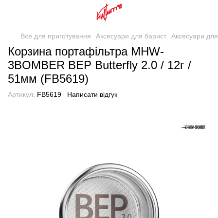
Все для приготування
Аксесуари для барист
Аксесуари дл
Корзина портафільтра MHW-
3BOMBER BEP Butterfly 2.0 / 12г /
51мм (FB5619)
Артикул:
FB5619
Написати відгук