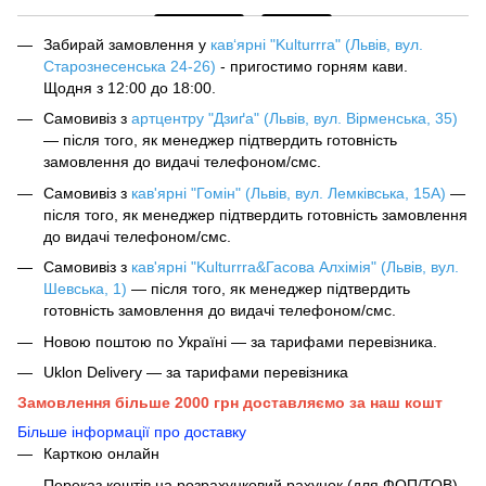
Забирай замовлення у
кав‘ярні "Kulturrra" (Львів, вул.
Старознесенська 24-26)
- пригостимо горням кави.
Щодня з 12:00 до 18:00.
Самовивіз з
артцентру "Дзиґа" (Львів, вул. Вірменська, 35)
— після того, як менеджер підтвердить готовність
замовлення до видачі телефоном/смс.
Самовивіз з
кав'ярні "Гомін" (Львів, вул. Лемківська, 15А)
—
після того, як менеджер підтвердить готовність замовлення
до видачі телефоном/смс.
Самовивіз з
кав'ярні "Kulturrra&Гасова Алхімія" (Львів, вул.
Шевська, 1)
— після того, як менеджер підтвердить
готовність замовлення до видачі телефоном/смс.
Новою поштою по Україні — за тарифами перевізника.
Uklon Delivery — за тарифами перевізника
Замовлення більше 2000 грн доставляємо за наш кошт
Більше інформації про доставку
Карткою онлайн
Переказ коштів на розрахунковий рахунок (для ФОП/ТОВ)