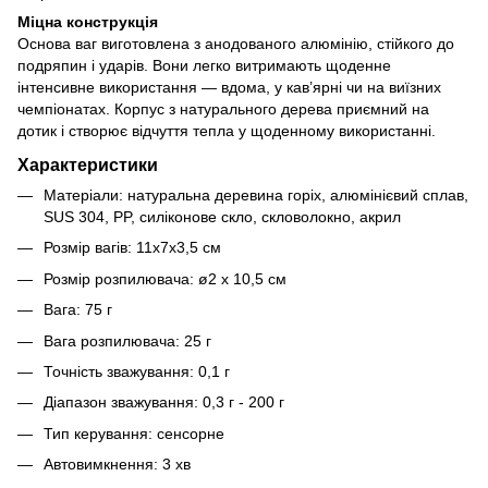
Міцна конструкція
Основа ваг виготовлена з анодованого алюмінію, стійкого до
подряпин і ударів. Вони легко витримають щоденне
інтенсивне використання — вдома, у кав’ярні чи на виїзних
чемпіонатах. Корпус з натурального дерева приємний на
дотик і створює відчуття тепла у щоденному використанні.
Характеристики
Матеріали: натуральна деревина горіх, алюмінієвий сплав,
SUS 304, PP, силіконове скло, скловолокно, акрил
Розмір вагів: 11x7x3,5 см
Розмір розпилювача: ø2 х 10,5 см
Вага: 75 г
Вага розпилювача: 25 г
Точність зважування: 0,1 г
Діапазон зважування: 0,3 г - 200 г
Тип керування: сенсорне
Автовимкнення: 3 хв