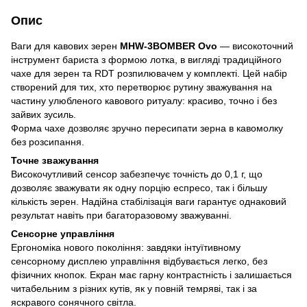
Опис
Ваги для кавових зерен
MHW-3BOMBER Ovo
— високоточний
інструмент бариста з формою лотка, в вигляді традиційного
чахе для зерен та RDT розпилювачем у комплекті. Цей набір
створений для тих, хто перетворює рутину зважування на
частину улюбленого кавового ритуалу: красиво, точно і без
зайвих зусиль.
Форма чахе дозволяє зручно пересипати зерна в кавомолку
без розсипання.
Точне зважування
Високочутливий сенсор забезпечує точність до 0,1 г, що
дозволяє зважувати як одну порцію еспресо, так і більшу
кількість зерен. Надійна стабілізація ваги гарантує однаковий
результат навіть при багаторазовому зважуванні.
Сенсорне управління
Ергономіка нового покоління: завдяки інтуїтивному
сенсорному дисплею управління відбувається легко, без
фізичних кнопок. Екран має гарну контрастність і залишається
читабельним з різних кутів, як у повній темряві, так і за
яскравого сонячного світла.