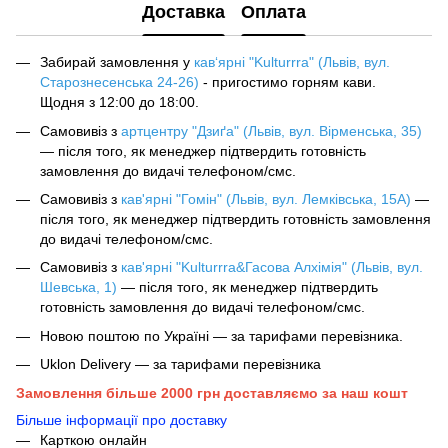
Доставка
Оплата
Забирай замовлення у
кав‘ярні "Kulturrra" (Львів, вул.
Старознесенська 24-26)
- пригостимо горням кави.
Щодня з 12:00 до 18:00.
Самовивіз з
артцентру "Дзиґа" (Львів, вул. Вірменська, 35)
— після того, як менеджер підтвердить готовність
замовлення до видачі телефоном/смс.
Самовивіз з
кав'ярні "Гомін" (Львів, вул. Лемківська, 15А)
—
після того, як менеджер підтвердить готовність замовлення
до видачі телефоном/смс.
Самовивіз з
кав'ярні "Kulturrra&Гасова Алхімія" (Львів, вул.
Шевська, 1)
— після того, як менеджер підтвердить
готовність замовлення до видачі телефоном/смс.
Новою поштою по Україні — за тарифами перевізника.
Uklon Delivery — за тарифами перевізника
Замовлення більше 2000 грн доставляємо за наш кошт
Більше інформації про доставку
Карткою онлайн