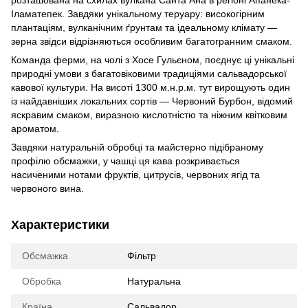
розташована на схилах вулкана Санта Ана в регіоні Апанека-
Іламатепек. Завдяки унікальному теруару: високогірним
плантаціям, вулканічним ґрунтам та ідеальному клімату —
зерна звідси відрізняються особливим багатогранним смаком.
Команда ферми, на чолі з Хосе Гульєном, поєднує ці унікальні
природні умови з багатовіковими традиціями сальвадорської
кавової культури. На висоті 1300 м.н.р.м. тут вирощують один
із найдавніших локальних сортів — Червоний Бурбон, відомий
яскравим смаком, виразною кислотністю та ніжним квітковим
ароматом.
Завдяки натуральній обробці та майстерно підібраному
профілю обсмажки, у чашці ця кава розкривається
насиченими нотами фруктів, цитрусів, червоних ягід та
червоного вина.
Характеристики
Обсмажка
Фільтр
Обробка
Натуральна
Країна
Сальвадор