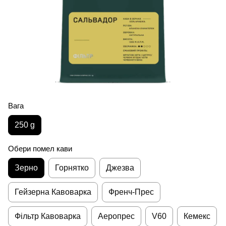
Вага
250 g
Обери помел кави
Зерно
Горнятко
Джезва
Гейзерна Кавоварка
Френч-Прес
Фільтр Кавоварка
Аеропрес
V60
Кемекс