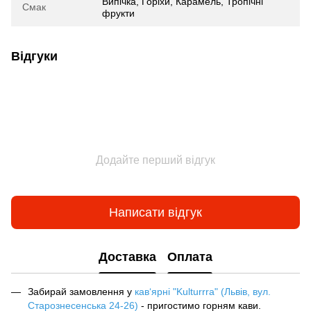
Випічка, Горіхи, Карамель, Тропічні
Смак
фрукти
Відгуки
Додайте перший відгук
Написати відгук
Доставка
Оплата
Забирай замовлення у
кав‘ярні "Kulturrra" (Львів, вул.
Старознесенська 24-26)
- пригостимо горням кави.