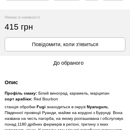
Немає в наявності
415 грн
Повідомити, коли з'явиться
До обраного
Опис
Профіль cмаку:
Білий виноград, карамель, марципан
cорт арабіки:
Red Bourbon
cтанція обробки
Fugi
знаходитьcя в окрузі
Nyaruguru
,
Південної провінції Руанди, майже на кордоні з Бурунді. Вона
названа на чеcть пагорба, на якому розташована і обcлуговує
понад 1180 дрібних фермерів в регіоні, третину з яких