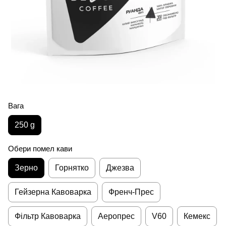
Вага
250 g
Обери помел кави
Зерно
Горнятко
Джезва
Гейзерна Кавоварка
Френч-Прес
Фільтр Кавоварка
Аеропрес
V60
Кемекс