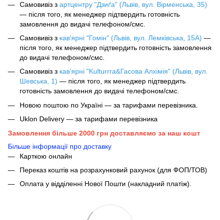
Самовивіз з
артцентру "Дзиґа" (Львів, вул. Вірменська, 35)
— після того, як менеджер підтвердить готовність
замовлення до видачі телефоном/смс.
Самовивіз з
кав'ярні "Гомін" (Львів, вул. Лемківська, 15А)
—
після того, як менеджер підтвердить готовність замовлення
до видачі телефоном/смс.
Самовивіз з
кав'ярні "Kulturrra&Гасова Алхімія" (Львів, вул.
Шевська, 1)
— після того, як менеджер підтвердить
готовність замовлення до видачі телефоном/смс.
Новою поштою по Україні — за тарифами перевізника.
Uklon Delivery — за тарифами перевізника
Замовлення більше 2000 грн доставляємо за наш кошт
Більше інформації про доставку
Карткою онлайн
Переказ коштів на розрахунковий рахунок (для ФОП/ТОВ)
Оплата у відділенні Нової Пошти (накладний платіж).