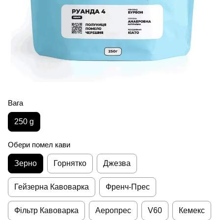
Вага
250 g
Обери помел кави
Зерно
Горнятко
Джезва
Гейзерна Кавоварка
Френч-Прес
Фільтр Кавоварка
Аеропрес
V60
Кемекс