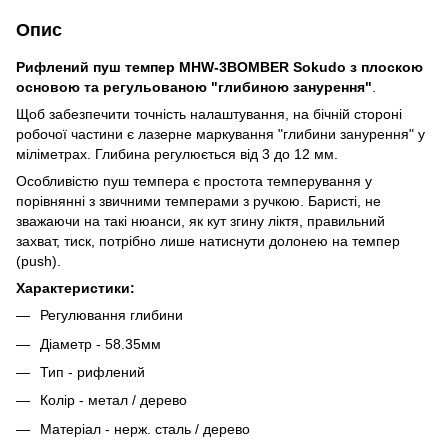
Опис
Рифлений пуш темпер MHW-3BOMBER Sokudo з плоскою
основою та регульованою "глибиною занурення"
.
Щоб забезпечити точність налаштування, на бічній стороні
робочої частини є лазерне маркування "глибини занурення" у
міліметрах. Глибина регулюється від 3 до 12 мм.
Особливістю пуш темпера є простота темперування у
порівнянні з звичними темперами з ручкою. Баристі, не
зважаючи на такі нюанси, як кут згину ліктя, правильний
захват, тиск, потрібно лише натиснути долонею на темпер
(push).
Характеристики:
Регулювання глибини
Діаметр - 58.35мм
Тип - рифлений
Колір - метал / дерево
Матеріал - нерж. сталь / дерево