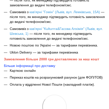
— після того, як менеджер підтвердить готовність
замовлення до видачі телефоном/смс.
Самовивіз з
кав'ярні "Гомін" (Львів, вул. Лемківська, 15А)
—
після того, як менеджер підтвердить готовність замовлення
до видачі телефоном/смс.
Самовивіз з
кав'ярні "Kulturrra&Гасова Алхімія" (Львів, вул.
Шевська, 1)
— після того, як менеджер підтвердить
готовність замовлення до видачі телефоном/смс.
Новою поштою по Україні — за тарифами перевізника.
Uklon Delivery — за тарифами перевізника
Замовлення більше 2000 грн доставляємо за наш кошт
Більше інформації про доставку
Карткою онлайн
Переказ коштів на розрахунковий рахунок (для ФОП/ТОВ)
Оплата у відділенні Нової Пошти (накладний платіж).