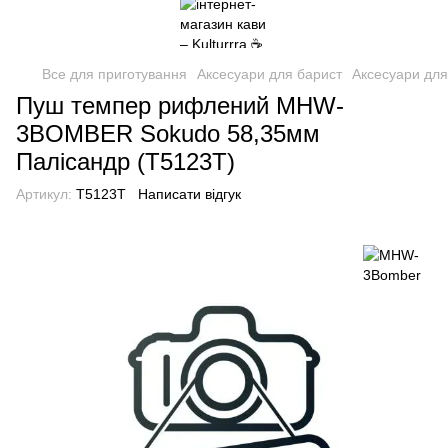
Все для приготування
Аксесуари для барист
Аксесуари дл
Пуш темпер рифлений MHW-
3BOMBER Sokudo 58,35мм
Палісандр (T5123T)
Артикул:
T5123T
Написати відгук