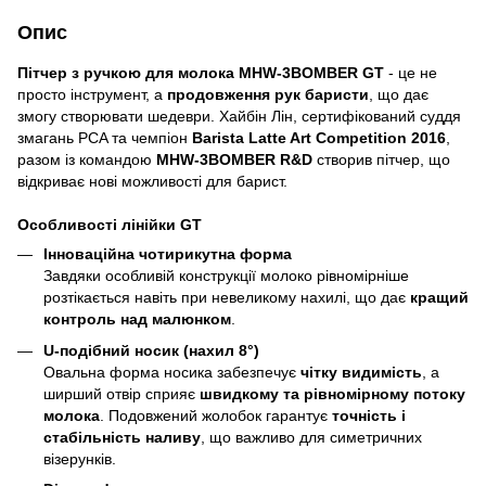
Опис
Пітчер з ручкою для молока MHW-3BOMBER GT
- це не
просто інструмент, а
продовження рук баристи
, що дає
змогу створювати шедеври. Хайбін Лін, сертифікований суддя
змагань PCA та чемпіон
Barista Latte Art Competition 2016
,
разом із командою
MHW-3BOMBER R&D
створив пітчер, що
відкриває нові можливості для барист.
Особливості лінійки GT
Інноваційна чотирикутна форма
Завдяки особливій конструкції молоко рівномірніше
розтікається навіть при невеликому нахилі, що дає
кращий
контроль над малюнком
.
U-подібний носик (нахил 8°)
Овальна форма носика забезпечує
чітку видимість
, а
ширший отвір сприяє
швидкому та рівномірному потоку
молока
. Подовжений жолобок гарантує
точність і
стабільність наливу
, що важливо для симетричних
візерунків.