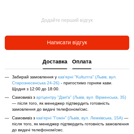
Додайте перший відгук
Написати відгук
Доставка
Оплата
Забирай замовлення у
кав‘ярні "Kulturrra" (Львів, вул.
Старознесенська 24-26)
- пригостимо горням кави.
Щодня з 12:00 до 18:00.
Самовивіз з
артцентру "Дзиґа" (Львів, вул. Вірменська, 35)
— після того, як менеджер підтвердить готовність
замовлення до видачі телефоном/смс.
Самовивіз з
кав'ярні "Гомін" (Львів, вул. Лемківська, 15А)
—
після того, як менеджер підтвердить готовність замовлення
до видачі телефоном/смс.