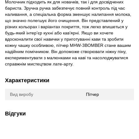
Молочник підходить як для новачків, так і для досвідчених
бариста. Зручна ручка забезпечує повний контроль під час
наливання, а спеціальна форма зменшує налипання молока,
що значно полегшує його очищення. Він представлений у
різних кольорах і варіантах покриття, тож легко впишеться у
будь-який інтер’єр кухні або кав’ярні. Якщо ви хочете
вдосконалити свої навички у приготуванні кави та зробити
кожну чашку особливою, пітчер MHW-3BOMBER стане вашим
надійним помічником. Він допоможе створювати ніжну піну,
експериментувати з малюнками на каві та насолоджуватися
справжнім мистецтвом лате-арту.
Характеристики
Вид виробу
Пітчер
Відгуки