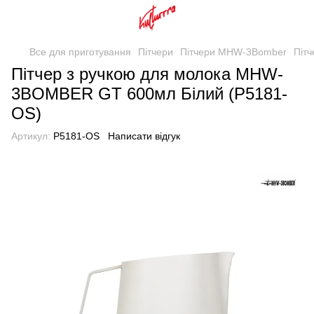
Все для приготування
Пітчери
Пітчери MHW-3Bomber
Піт
Пітчер з ручкою для молока MHW-
3BOMBER GT 600мл Білий (P5181-
OS)
Артикул:
P5181-OS
Написати відгук