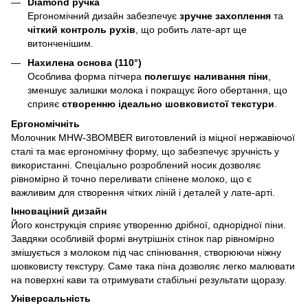
Diamond ручка
Ергономічний дизайн забезпечує
зручне захоплення
та
чіткий контроль рухів
, що робить лате-арт ще
витонченішим.
Нахилена основа (110°)
Особлива форма пітчера
полегшує наливання піни
,
зменшує залишки молока і покращує його обертання, що
сприяє
створенню ідеально шовковистої текстури
.
Ергономічніть
Молочник MHW-3BOMBER виготовлений із міцної нержавіючої
сталі та має ергономічну форму, що забезпечує зручність у
використанні. Спеціально розроблений носик дозволяє
рівномірно й точно переливати спінене молоко, що є
важливим для створення чітких ліній і деталей у лате-арті.
Інноваціний дизайн
Його конструкція сприяє утворенню дрібної, однорідної піни.
Завдяки особливій формі внутрішніх стінок пар рівномірно
змішується з молоком під час спінювання, створюючи ніжну
шовковисту текстуру. Саме така піна дозволяє легко малювати
на поверхні кави та отримувати стабільні результати щоразу.
Універсальність