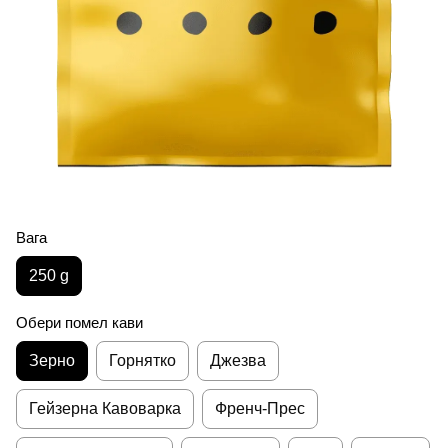
Вага
250 g
Обери помел кави
Зерно
Горнятко
Джезва
Гейзерна Кавоварка
Френч-Прес