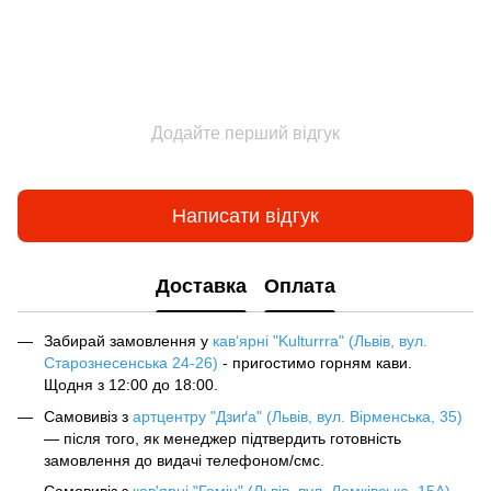
Додайте перший відгук
Написати відгук
Доставка
Оплата
Забирай замовлення у
кав‘ярні "Kulturrra" (Львів, вул.
Старознесенська 24-26)
- пригостимо горням кави.
Щодня з 12:00 до 18:00.
Самовивіз з
артцентру "Дзиґа" (Львів, вул. Вірменська, 35)
— після того, як менеджер підтвердить готовність
замовлення до видачі телефоном/смс.
Самовивіз з
кав'ярні "Гомін" (Львів, вул. Лемківська, 15А)
—