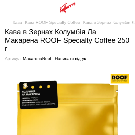
Кава
Кава ROOF Specialty Coffee
Кава в Зернах Колумбія Л
Кава в Зернах Колумбія Ла
Макарена ROOF Specialty Coffee 250
г
Артикул:
MacarenaRoof
Написати відгук