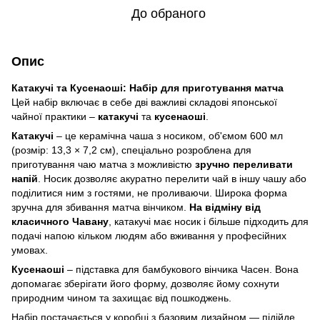
До обраного
Опис
Катакучі та Кусенаоші: Набір для приготування матча
Цей набір включає в себе дві важливі складові японської
чайної практики –
катакучі
та
кусенаоші
.
Катакучі
– це керамічна чаша з носиком, об'ємом 600 мл
(розмір: 13,3 × 7,2 см), спеціально розроблена для
приготування чаю матча з можливістю
зручно переливати
напій
. Носик дозволяє акуратно перелити чай в іншу чашу або
поділитися ним з гостями, не проливаючи. Широка форма
зручна для збивання матча вінчиком.
На відміну від
класичного Чавану
, катакучі має носик і більше підходить для
подачі напою кільком людям або вживання у професійних
умовах.
Кусенаоші
– підставка для бамбукового вінчика Часен. Вона
допомагає зберігати його форму, дозволяє йому сохнути
природним чином та захищає від пошкоджень.
Набір постачається у коробці з базовим дизайном — підійде