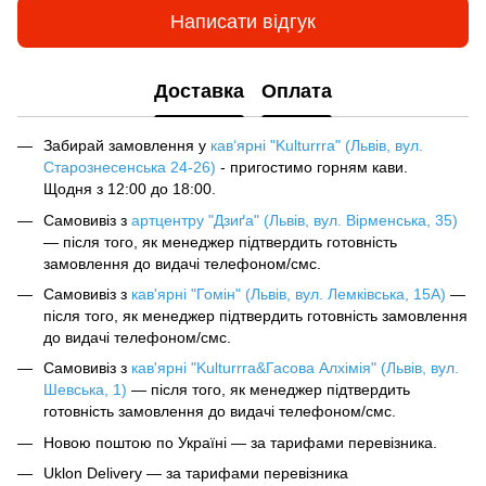
Написати відгук
Доставка
Оплата
Забирай замовлення у
кав‘ярні "Kulturrra" (Львів, вул.
Старознесенська 24-26)
- пригостимо горням кави.
Щодня з 12:00 до 18:00.
Самовивіз з
артцентру "Дзиґа" (Львів, вул. Вірменська, 35)
— після того, як менеджер підтвердить готовність
замовлення до видачі телефоном/смс.
Самовивіз з
кав'ярні "Гомін" (Львів, вул. Лемківська, 15А)
—
після того, як менеджер підтвердить готовність замовлення
до видачі телефоном/смс.
Самовивіз з
кав'ярні "Kulturrra&Гасова Алхімія" (Львів, вул.
Шевська, 1)
— після того, як менеджер підтвердить
готовність замовлення до видачі телефоном/смс.
Новою поштою по Україні — за тарифами перевізника.
Uklon Delivery — за тарифами перевізника