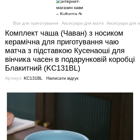
Все для приготування
Аксесуари для матчі
Аксесуари для м
Комплект чаша (Чаван) з носиком
керамічна для приготування чаю
матча з підставкою Кусенаоші для
вінчика часен в подарунковій коробці
Блакитний (KC131BL)
Артикул:
KC131BL
Написати відгук