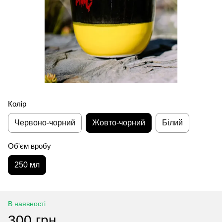
Колір
Червоно-чорний
Жовто-чорний
Білий
Об'єм вробу
250 мл
В наявності
300 грн