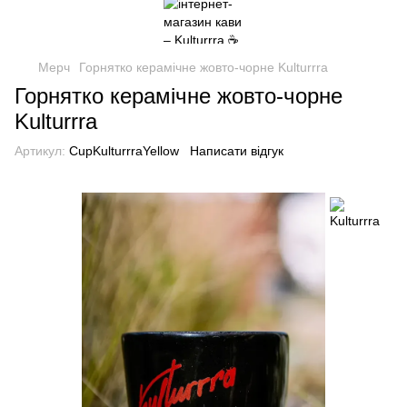
Мерч
Горнятко керамічне жовто-чорне Kulturrra
Горнятко керамічне жовто-чорне
Kulturrra
Артикул:
CupKulturrraYellow
Написати відгук