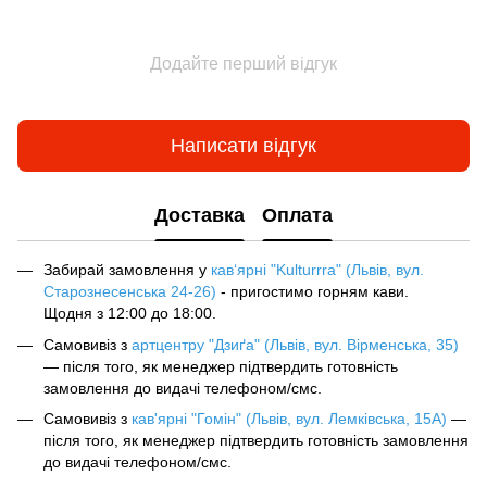
Додайте перший відгук
Написати відгук
Доставка
Оплата
Забирай замовлення у
кав‘ярні "Kulturrra" (Львів, вул.
Старознесенська 24-26)
- пригостимо горням кави.
Щодня з 12:00 до 18:00.
Самовивіз з
артцентру "Дзиґа" (Львів, вул. Вірменська, 35)
— після того, як менеджер підтвердить готовність
замовлення до видачі телефоном/смс.
Самовивіз з
кав'ярні "Гомін" (Львів, вул. Лемківська, 15А)
—
після того, як менеджер підтвердить готовність замовлення
до видачі телефоном/смс.