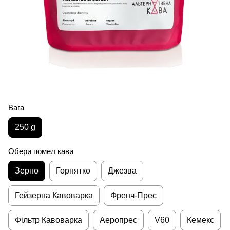
Вага
250 g
Обери помел кави
Зерно
Горнятко
Джезва
Гейзерна Кавоварка
Френч-Прес
Фільтр Кавоварка
Аеропрес
V60
Кемекс