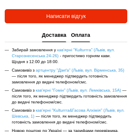
Написати відгук
Доставка
Оплата
Забирай замовлення у
кав‘ярні "Kulturrra" (Львів, вул.
Старознесенська 24-26)
- пригостимо горням кави.
Щодня з 12:00 до 18:00.
Самовивіз з
артцентру "Дзиґа" (Львів, вул. Вірменська, 35)
— після того, як менеджер підтвердить готовність
замовлення до видачі телефоном/смс.
Самовивіз з
кав'ярні "Гомін" (Львів, вул. Лемківська, 15А)
—
після того, як менеджер підтвердить готовність замовлення
до видачі телефоном/смс.
Самовивіз з
кав'ярні "Kulturrra&Гасова Алхімія" (Львів, вул.
Шевська, 1)
— після того, як менеджер підтвердить
готовність замовлення до видачі телефоном/смс.
Новою поштою по Україні — за тарифами перевізника.