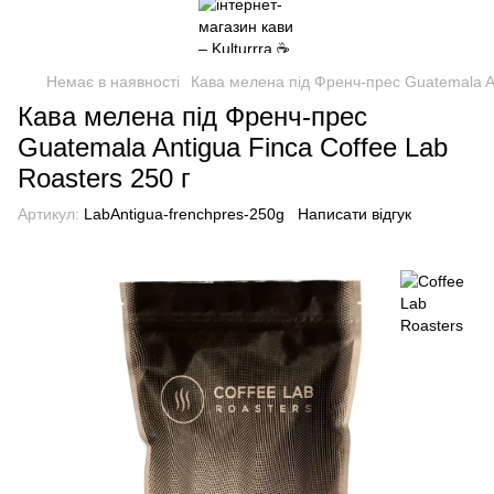
Немає в наявності
Кава мелена під Френч-прес Guatemala An
Кава мелена під Френч-прес
Guatemala Antigua Finca Coffee Lab
Roasters 250 г
Артикул:
LabAntigua-frenchpres-250g
Написати відгук