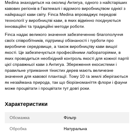
Medina знаходиться на околиці Антигуа, одного з найстаріших
кавових регіонів в Гватемалі і відомого виробництвом однієї з
найкращої кави світу. Finca Medina впроваджує передові
технології у виробництві кави, в яких відмінно поєднуються
інноваційні та традиційні методи роботи.
Finca надає великого значення забезпеченню благополуччя
своїх співробітників, підтримці обізнаності і турботи про
виробниче середовище, а також виробництву кави вищої
якості. Це забезпечується професійними лабораторіями, в
яких проводиться необхідний контроль якості для кожної партії
цієї справжньої кави з Антигуа. Збереження екосистеми і
правильне утримання тінистих дерев мають величезне
значення для кавової плантації. Тому 10 га землі зберігаються
як незаймана природа, так що біорізноманіття флори і фауни
може процвітати і процвітати тут довгі роки.
Характеристики
Обсмажка
Фільтр
Обробка
Натуральна