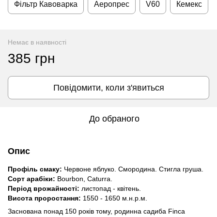
Фільтр Кавоварка
Аеропрес
V60
Кемекс
Немає в наявності
385 грн
Повідомити, коли з'явиться
До обраного
Опис
Профіль смаку:
Червоне яблуко. Смородина. Стигла груша.
Сорт арабіки:
Bourbon, Caturra.
Період врожайності:
листопад - квітень.
Висота проростання:
1550 - 1650 м.н.р.м.
Заснована понад 150 років тому, родинна садиба Finca