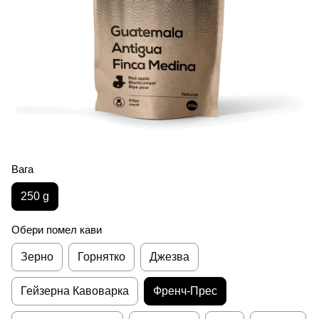
Вага
250 g
Обери помел кави
Зерно
Горнятко
Джезва
Гейзерна Кавоварка
Френч-Прес