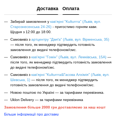
Доставка
Оплата
Забирай замовлення у
кав‘ярні "Kulturrra" (Львів, вул.
Старознесенська 24-26)
- пригостимо горням кави.
Щодня з 12:00 до 18:00.
Самовивіз з
артцентру "Дзиґа" (Львів, вул. Вірменська, 35)
— після того, як менеджер підтвердить готовність
замовлення до видачі телефоном/смс.
Самовивіз з
кав'ярні "Гомін" (Львів, вул. Лемківська, 15А)
—
після того, як менеджер підтвердить готовність замовлення
до видачі телефоном/смс.
Самовивіз з
кав'ярні "Kulturrra&Гасова Алхімія" (Львів, вул.
Шевська, 1)
— після того, як менеджер підтвердить
готовність замовлення до видачі телефоном/смс.
Новою поштою по Україні — за тарифами перевізника.
Uklon Delivery — за тарифами перевізника
Замовлення більше 2000 грн доставляємо за наш кошт
Більше інформації про доставку