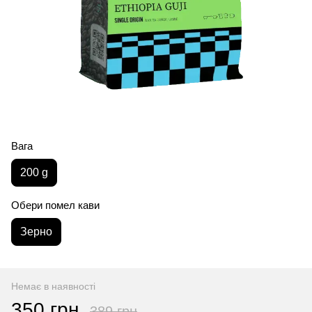
Вага
200 g
Обери помел кави
Зерно
Немає в наявності
350 грн
389 грн