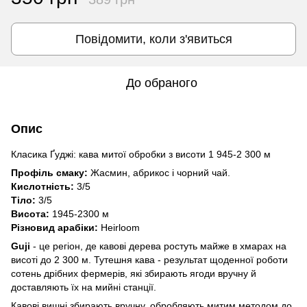
Повідомити, коли з'явиться
До обраного
Опис
Класика Ґуджі: кава митої обробки з висоти 1 945-2 300 м
Профіль смаку:
Жасмин, абрикос і чорний чай.
Кислотність:
3/5
Тіло:
3/5
Висота:
1945-2300 м
Різновид арабіки:
Heirloom
Guji
- це регіон, де кавові дерева ростуть майже в хмарах на
висоті до 2 300 м. Тутешня кава - результат щоденної роботи
сотень дрібних фермерів, які збирають ягоди вручну й
доставляють їх на мийні станції.
Кавові вишні збирають вручну, обробляють митим методом до