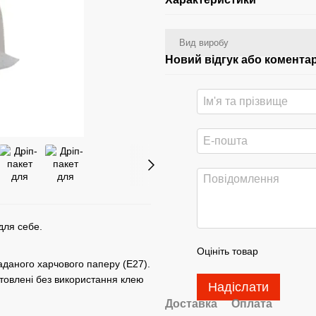
Вид виробу
Новий відгук або комента
для себе.
Оцініть товар
ладаного харчового паперу (Е27).
отовлені без використання клею
Надіслати
Доставка
Оплата