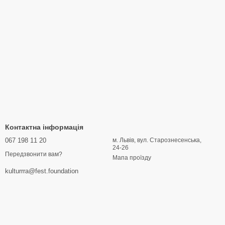
Контактна інформація
067 198 11 20
м. Львів, вул. Старознесенська,
24-26
Передзвонити вам?
Мапа проїзду
kulturrra@fest.foundation