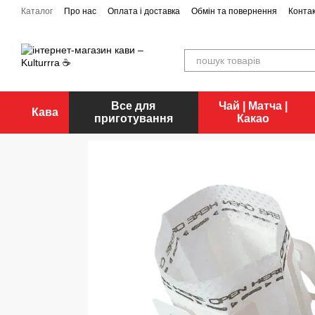
Перейти до основного контенту
Каталог
Про нас
Оплата і доставка
Обмін та повернення
Конта
Все для
Чай | Матча |
Кава
приготування
Какао