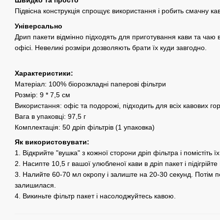
Швидко та просто
Підвісна конструкція спрощує використання і робить смачну ка
Універсально
Дрип пакети відмінно підходять для приготування кави та чаю вд
офісі. Невеликі розміри дозволяють брати їх куди завгодно.
Характеристики:
Матеріал: 100% біорозкладні паперові фільтри
Розмір: 9 * 7,5 см
Використання: офіс та подорожі, підходить для всіх кавових го
Вага в упаковці: 97,5 г
Комплектація: 50 дріп фільтрів (1 упаковка)
Як використовувати:
1. Відкрийте "вушка" з кожної сторони дріп фільтра і помістіть ї
2. Насипте 10,5 г вашої улюбленої кави в дріп пакет і підігрійт
3. Налийте 60-70 мл окропу і залиште на 20-30 секунд. Потім 
залишилася.
4. Викиньте фільтр пакет і насолоджуйтесь кавою.