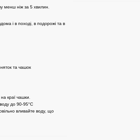
ву менш ніж за 5 хвилин.
ома і в поході, в подорожі та в
рняток та чашок
х на краї чашки.
е воду до 90-95°С
повільно вливайте воду, що