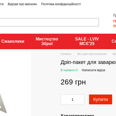
кти
Відгуки про магазин
Політика конфіденційності
Г
П
0
Мистецтво
SALE - LVIV
Смаколики
С
Зброї
MCЄʼ25
Головна
Все для приготування
Фі
Дріп-пакет для заварю
В наявності
Написати відгук
269 грн
Купити
Характеристики