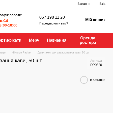
Бажання
Вхід
рафік роботи:
067 198 11 20
Мій кошик
н-Сб
Передзвонити вам?
9:00-18:00
Оренда
ертифікати
Мерч
Навчання
ростера
льтри
Фільтри Packer
Дріп-пакет для заварювання кави, 50 шт
вання кави, 50 шт
Артикул
DP0520
В бажання