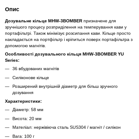
Опис
Дозувальне кільце MHW-3BOMBER
призначене для
зручнішого процесу розприділення на темперування кави у
портафільтрі. Також мінімізує розсипання кави. Кільце просто
накладається на портфільтр і кріпиться поверх портафільтра з
допомогою магнітів.
Особливості дозувального кільця MHW-3BOMBER YU
Series:
36 вбудованих магнітів
Силіконове кільце
Розширений внутрішній діаметр для більш зручного
дозування
Характеристики:
Діаметр: 58 мм
Висота: 20 мм
Мателіал: нержівіюча сталь SUS304 / магніт / силікон
Вага: 100 г