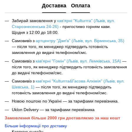
Доставка
Оплата
Забирай замовлення у
кав‘ярні "Kulturrra" (Львів, вул.
Старознесенська 24-26)
- пригостимо горням кави.
Щодня з 12:00 до 18:00.
Самовивіз з
артцентру "Дзиґа" (Львів, вул. Вірменська, 35)
— після того, як менеджер підтвердить готовність
замовлення до видачі телефоном/смс.
Самовивіз з
кав'ярні "Гомін" (Львів, вул. Лемківська, 15А)
—
після того, як менеджер підтвердить готовність замовлення
до видачі телефоном/смс.
Самовивіз з
кав'ярні "Kulturrra&Гасова Алхімія" (Львів, вул.
Шевська, 1)
— після того, як менеджер підтвердить
готовність замовлення до видачі телефоном/смс.
Новою поштою по Україні — за тарифами перевізника.
Uklon Delivery — за тарифами перевізника
Замовлення більше 2000 грн доставляємо за наш кошт
Більше інформації про доставку
Карткою онлайн