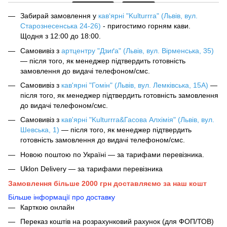
Забирай замовлення у
кав‘ярні "Kulturrra" (Львів, вул.
Старознесенська 24-26)
- пригостимо горням кави.
Щодня з 12:00 до 18:00.
Самовивіз з
артцентру "Дзиґа" (Львів, вул. Вірменська, 35)
— після того, як менеджер підтвердить готовність
замовлення до видачі телефоном/смс.
Самовивіз з
кав'ярні "Гомін" (Львів, вул. Лемківська, 15А)
—
після того, як менеджер підтвердить готовність замовлення
до видачі телефоном/смс.
Самовивіз з
кав'ярні "Kulturrra&Гасова Алхімія" (Львів, вул.
Шевська, 1)
— після того, як менеджер підтвердить
готовність замовлення до видачі телефоном/смс.
Новою поштою по Україні — за тарифами перевізника.
Uklon Delivery — за тарифами перевізника
Замовлення більше 2000 грн доставляємо за наш кошт
Більше інформації про доставку
Карткою онлайн
Переказ коштів на розрахунковий рахунок (для ФОП/ТОВ)