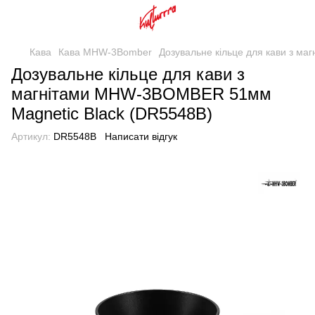
Кава
Кава MHW-3Bomber
Дозувальне кільце для кави з м
Дозувальне кільце для кави з
магнітами MHW-3BOMBER 51мм
Magnetic Black (DR5548B)
Артикул:
DR5548B
Написати відгук