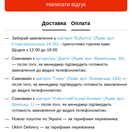
Написати відгук
Доставка
Оплата
Забирай замовлення у
кав‘ярні "Kulturrra" (Львів, вул.
Старознесенська 24-26)
- пригостимо горням кави.
Щодня з 12:00 до 18:00.
Самовивіз з
артцентру "Дзиґа" (Львів, вул. Вірменська, 35)
— після того, як менеджер підтвердить готовність
замовлення до видачі телефоном/смс.
Самовивіз з
кав'ярні "Гомін" (Львів, вул. Лемківська, 15А)
—
після того, як менеджер підтвердить готовність замовлення
до видачі телефоном/смс.
Самовивіз з
кав'ярні "Kulturrra&Гасова Алхімія" (Львів, вул.
Шевська, 1)
— після того, як менеджер підтвердить
готовність замовлення до видачі телефоном/смс.
Новою поштою по Україні — за тарифами перевізника.
Uklon Delivery — за тарифами перевізника