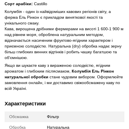
Сорт арабіки:
Castillo
Колумбія - один із найвідоміших кавових регіонів світу, а
ферма Ель Рінкон є прикладом виняткової якості та
унікального смаку.
Кава, вирощена дрібними фермерами на висоті 1 600-1 900 м
над рівнем моря, оброблена натуральним методом,
відзначається насиченим фруктово-ягідним характером і
приємною солодкістю. Натуральна (dry) обробка надає зерну
більш глибоких винних відтінків і робить чашку багатшою та
об'ємнішою.
Якщо ви шукаєте каву з вираженою солодкістю, ягідним
ароматом і глибоким післясмаком,
Колумбія Ель Рінкон
натуральної обробки
стане чудовим вибором. Оформлюйте
замовлення онлайн, і ми доставимо свіжообсмажену каву по
всій Україні.
Характеристики
Обсмажка
Фільтр
Обробка
Натуральна