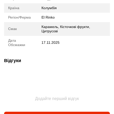
Країна
Колумбія
Регіон/Ферма
El Rinko
Карамель, Кісточкові фрукти,
Смак
Цитрусові
Дата
17.11.2025
Обсмажки
Відгуки
Додайте перший відгук