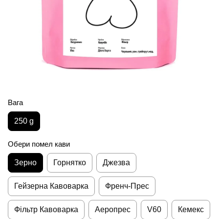
Вага
250 g
Обери помел кави
Зерно
Горнятко
Джезва
Гейзерна Кавоварка
Френч-Прес
Фільтр Кавоварка
Аеропрес
V60
Кемекс