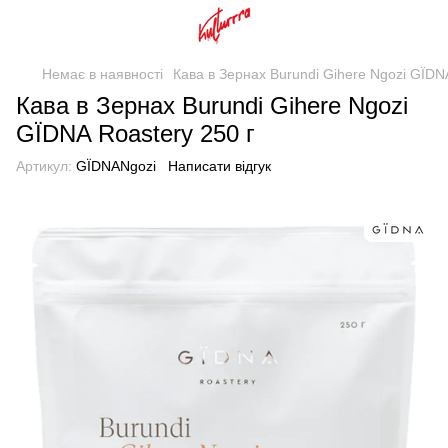
Немає в наявності
Кава в Зернах Burundi Gihere Ngozi GЇDNA
Кава в Зернах Burundi Gihere Ngozi
GЇDNA Roastery 250 г
Артикул:
GЇDNANgozi
Написати відгук