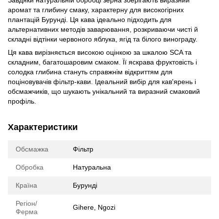
Завдяки натуральній обробці зерна зберігають виразний
аромат та глибину смаку, характерну для високогірних
плантацій Бурунді. Ця кава ідеально підходить для
альтернативних методів заварювання, розкриваючи чисті й
складні відтінки червоного яблука, ягід та білого винограду.
Ця кава вирізняється високою оцінкою за шкалою SCA та
складним, багатошаровим смаком. Її яскрава фруктовість і
солодка глибина стануть справжнім відкриттям для
поціновувачів фільтр-кави. Ідеальний вибір для кав'ярень і
обсмажчиків, що шукають унікальний та виразний смаковий
профіль.
Характеристики
Обсмажка
Фільтр
Обробка
Натуральна
Країна
Бурунді
Регіон/
Gihere, Ngozi
Ферма