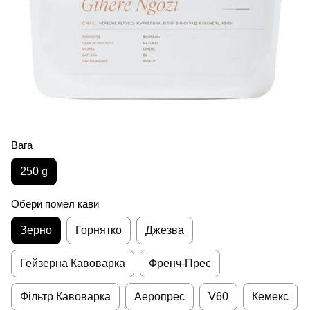
Вага
250 g
Обери помел кави
Зерно
Горнятко
Джезва
Гейзерна Кавоварка
Френч-Прес
Фільтр Кавоварка
Аеропрес
V60
Кемекс