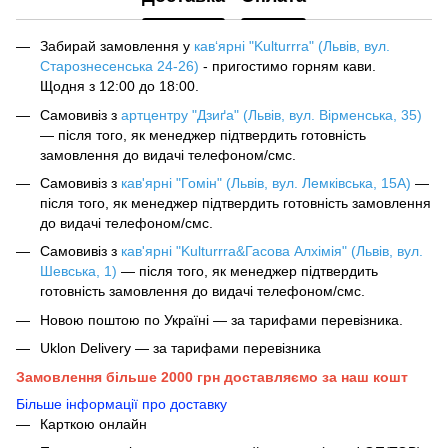
Забирай замовлення у
кав‘ярні "Kulturrra" (Львів, вул.
Старознесенська 24-26)
- пригостимо горням кави.
Щодня з 12:00 до 18:00.
Самовивіз з
артцентру "Дзиґа" (Львів, вул. Вірменська, 35)
— після того, як менеджер підтвердить готовність
замовлення до видачі телефоном/смс.
Самовивіз з
кав'ярні "Гомін" (Львів, вул. Лемківська, 15А)
—
після того, як менеджер підтвердить готовність замовлення
до видачі телефоном/смс.
Самовивіз з
кав'ярні "Kulturrra&Гасова Алхімія" (Львів, вул.
Шевська, 1)
— після того, як менеджер підтвердить
готовність замовлення до видачі телефоном/смс.
Новою поштою по Україні — за тарифами перевізника.
Uklon Delivery — за тарифами перевізника
Замовлення більше 2000 грн доставляємо за наш кошт
Більше інформації про доставку
Карткою онлайн