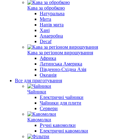
Кава за обробкою
Натуральна
Мита
Напів мита
Хані
Анаеробна
Decaf
Кава за регіоном вирощування
Африка
Латинська Америка
Південно-Східна Азія
Океанія
Все для приготування
Чайники
Електричні чайники
Чайники для плити
Сервери
Кавомолки
Ручні кавомолки
Електричні кавомолки