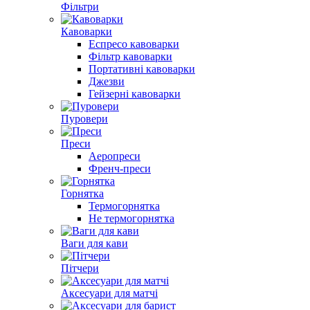
Фільтри
Кавоварки
Еспресо кавоварки
Фільтр кавоварки
Портативні кавоварки
Джезви
Гейзерні кавоварки
Пуровери
Преси
Аеропреси
Френч-преси
Горнятка
Термогорнятка
Не термогорнятка
Ваги для кави
Пітчери
Аксесуари для матчі