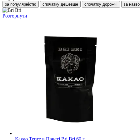
за популярністю
спочатку дешевше
спочатку дорожчі
за назв
Розгорнути
Какао Терте в Пакеті Bri Bri 60 г