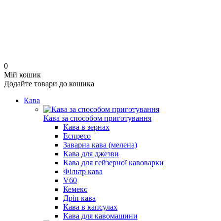
0
Мій кошик
Додайте товари до кошика
Кава
Кава за способом приготування
Кава в зернах
Еспресо
Заварна кава (мелена)
Кава для джезви
Кава для гейзерної кавоварки
Фільтр кава
V60
Кемекс
Дріп кава
Кава в капсулах
Кава для кавомашини