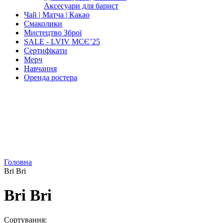
Аксесуари для барист
Чай | Матча | Какао
Смаколики
Мистецтво Зброї
SALE - LVIV MCЄʼ25
Сертифікати
Мерч
Навчання
Оренда ростера
Головна
Bri Bri
Bri Bri
Сортування: