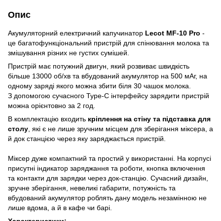
Опис
Акумуляторний електричний капучинатор
Lecot MF-10 Pro
-
це багатофункціональний пристрій для спінювання молока та
змішування різних не густих сумішей.
Пристрій має потужний двигун, який розвиває швидкість
більше 13000 об/хв та вбудований акумулятор на 500 мАг, на
одному заряді якого можна збити біля 30 чашок молока.
З допомогою сучасного Type-C інтерфейсу зарядити пристрій
можна орієнтовно за 2 год.
В комплектацію входить
кріплення на стіну та підставка для
столу
, які є не лише зручним місцем для зберігання міксера, а
й док станцією через яку заряджається пристрій.
Міксер дуже компактний та простий у використанні. На корпусі
присутні індикатор заряджання та роботи, кнопка включення
та контакти для зарядки через док-станцію. Сучасний дизайн,
зручне зберігання, невеликі габарити, потужність та
вбудований акумулятор роблять дану модель незамінною не
лише вдома, а й в кафе чи барі.