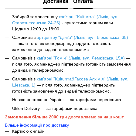
Доставка
Оплата
Забирай замовлення у
кав‘ярні "Kulturrra" (Львів, вул.
Старознесенська 24-26)
- пригостимо горням кави.
Щодня з 12:00 до 18:00.
Самовивіз з
артцентру "Дзиґа" (Львів, вул. Вірменська, 35)
— після того, як менеджер підтвердить готовність
замовлення до видачі телефоном/смс.
Самовивіз з
кав'ярні "Гомін" (Львів, вул. Лемківська, 15А)
—
після того, як менеджер підтвердить готовність замовлення
до видачі телефоном/смс.
Самовивіз з
кав'ярні "Kulturrra&Гасова Алхімія" (Львів, вул.
Шевська, 1)
— після того, як менеджер підтвердить
готовність замовлення до видачі телефоном/смс.
Новою поштою по Україні — за тарифами перевізника.
Uklon Delivery — за тарифами перевізника
Замовлення більше 2000 грн доставляємо за наш кошт
Більше інформації про доставку
Карткою онлайн